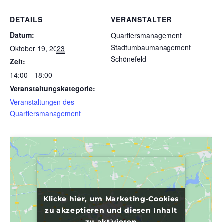
DETAILS
VERANSTALTER
Datum:
Quartiersmanagement
Stadtumbaumanagement
Oktober 19, 2023
Schönefeld
Zeit:
14:00 - 18:00
Veranstaltungskategorie:
Veranstaltungen des
Quartiersmanagement
Klicke hier, um Marketing-Cookies
Klicke hier, um Marketing-Cookies
zu akzeptieren und diesen Inhalt
zu akzeptieren und diesen Inhalt
zu aktivieren
zu aktivieren