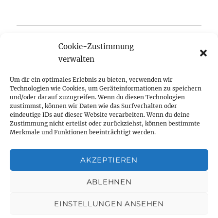
Startseite
Cookie-Zustimmung
verwalten
Aktuelles
Um dir ein optimales Erlebnis zu bieten, verwenden wir
Anger-Crottendorfer Anzeiger
Technologien wie Cookies, um Geräteinformationen zu speichern
und/oder darauf zuzugreifen. Wenn du diesen Technologien
Unterme
zustimmst, können wir Daten wie das Surfverhalten oder
Termine
öffnen
eindeutige IDs auf dieser Website verarbeiten. Wenn du deine
Zustimmung nicht erteilst oder zurückziehst, können bestimmte
Unterme
Initiativen
Merkmale und Funktionen beeinträchtigt werden.
öffnen
Unterme
Bürgerverein
AKZEPTIEREN
öffnen
Unterme
Über uns
ABLEHNEN
öffnen
EINSTELLUNGEN ANSEHEN
Bürgerverein Anger-Crottendorf