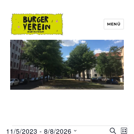
MENÜ
Bürgerverein Anger-Crottendorf
11/5/2023
 - 
8/8/2026
Veranstaltungen
S
V
V
L