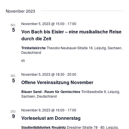
U
I
D
e
C
e
November 2023
S
a
H
r
T
E
r
t
E
November 5, 2023 @ 15:00
-
17:00
a
SO.
5
u
Von Bach bis Eisler – eine musikalische Reise
a
n
m
durch die Zeit
s
n
w
Trinitatiskirche
Theodor-Neubauer-Straße 16, Leipzig, Sachsen,
t
Deutschland
ä
s
€5
a
h
t
l
l
November 5, 2023 @ 18:30
-
20:00
SO.
e
5
t
a
Offene Vereinssitzung November
n
u
Blauer Sand - Raum für Gemischtes
Trinitiasstraße 9, Leipzig,
l
.
Sachsen, Deutschland
n
t
g
November 9, 2023 @ 16:00
-
17:00
DO.
9
A
Vorleselust am Donnerstag
u
n
Stadtteilbibliothek Reudnitz
Dresdner Straße 78 - 80, Leipzig,