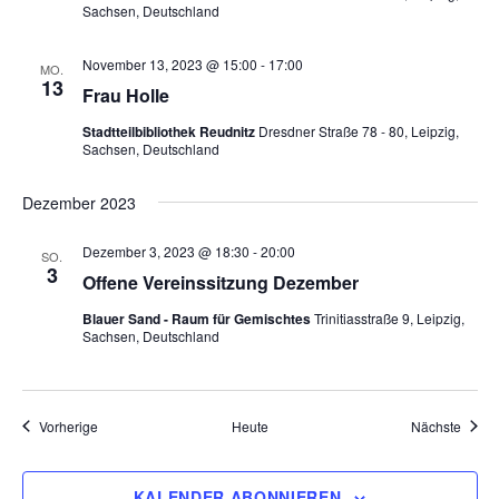
n
Sachsen, Deutschland
s
g
i
November 13, 2023 @ 15:00
-
17:00
MO.
13
Frau Holle
c
e
h
Stadtteilbibliothek Reudnitz
Dresdner Straße 78 - 80, Leipzig,
n
Sachsen, Deutschland
t
S
e
Dezember 2023
n
u
Dezember 3, 2023 @ 18:30
-
20:00
SO.
3
-
Offene Vereinssitzung Dezember
c
N
Blauer Sand - Raum für Gemischtes
Trinitiasstraße 9, Leipzig,
h
Sachsen, Deutschland
a
e
v
i
u
Veranstaltungen
Veran
Vorherige
Heute
Nächste
g
n
a
KALENDER ABONNIEREN