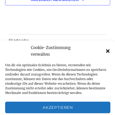
d
t
i
A
o
n
n
s
Startseite
i
Cookie-Zustimmung
Aktuelles
verwalten
c
Um dir ein optimales Erlebnis zu bieten, verwenden wir
Anger-Crottendorfer Anzeiger
h
Technologien wie Cookies, um Geräteinformationen zu speichern
und/oder darauf zuzugreifen. Wenn du diesen Technologien
Unterme
Termine
zustimmst, können wir Daten wie das Surfverhalten oder
t
öffnen
eindeutige IDs auf dieser Website verarbeiten. Wenn du deine
Zustimmung nicht erteilst oder zurückziehst, können bestimmte
Unterme
e
Initiativen
Merkmale und Funktionen beeinträchtigt werden.
öffnen
n
Unterme
Bürgerverein
öffnen
AKZEPTIEREN
,
Unterme