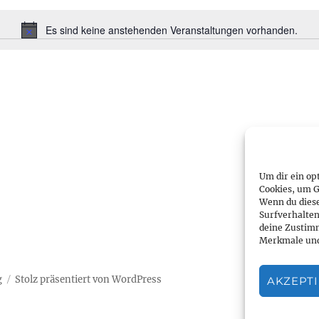
Es sind keine anstehenden Veranstaltungen vorhanden.
H
i
n
w
e
i
s
Um dir ein op
Cookies, um G
Wenn du dies
Surfverhalten
deine Zustimm
Merkmale und
g
Stolz präsentiert von WordPress
AKZEPT