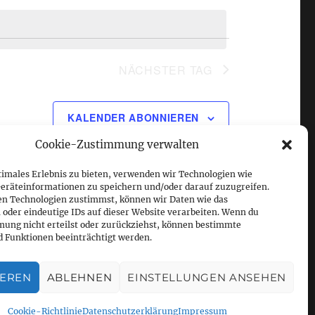
s
t
a
NÄCHSTER TAG
l
t
KALENDER ABONNIEREN
u
Cookie-Zustimmung verwalten
n
g
timales Erlebnis zu bieten, verwenden wir Technologien wie
eräteinformationen zu speichern und/oder darauf zuzugreifen.
A
en Technologien zustimmst, können wir Daten wie das
 oder eindeutige IDs auf dieser Website verarbeiten. Wenn du
n
ung nicht erteilst oder zurückziehst, können bestimmte
 Funktionen beeinträchtigt werden.
s
i
IEREN
ABLEHNEN
EINSTELLUNGEN ANSEHEN
c
h
Cookie-Richtlinie
Datenschutzerklärung
Impressum