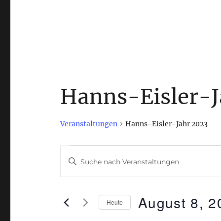
Hanns-Eisler-J
Veranstaltungen
Hanns-Eisler-Jahr 2023
Veranstaltungen
V
B
i
für
e
t
August
r
August 8, 2
t
Heute
e
8,
a
D