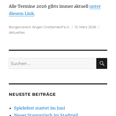
Alle Termine 2026 gibts immer aktuell
unter
diesem Link
.
Autor
Veröffentlicht
Kategori
Bürgerverein Anger-Crottendorf e.V.
12. März 2026
am
Aktuelles
SU
Suchen
nach:
NEUESTE BEITRÄGE
Spielefest startet im Juni
Neuer Stammtisch im Stadtteil