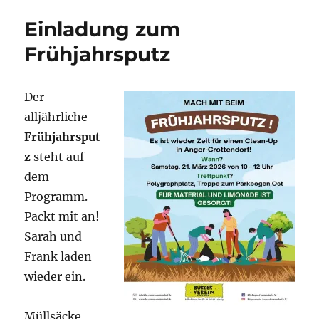
Einladung zum
Frühjahrsputz
Der
alljährliche
Frühjahrsput
z
steht auf
dem
Programm.
Packt mit an!
Sarah und
Frank laden
wieder ein.
Müllsäcke