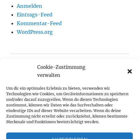
Anmelden
Eintrags-Feed
Kommentar-Feed
WordPress.org
Startseite
Cookie-Zustimmung
verwalten
Aktuelles
Um dir ein optimales Erlebnis zu bieten, verwenden wir
Anger-Crottendorfer Anzeiger
Technologien wie Cookies, um Geräteinformationen zu speichern
und/oder darauf zuzugreifen. Wenn du diesen Technologien
Unterme
zustimmst, können wir Daten wie das Surfverhalten oder
Termine
öffnen
eindeutige IDs auf dieser Website verarbeiten. Wenn du deine
Zustimmung nicht erteilst oder zurückziehst, können bestimmte
Unterme
Initiativen
Merkmale und Funktionen beeinträchtigt werden.
öffnen
Unterme
Bürgerverein