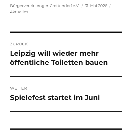
Autor
Veröffentlicht
Kategorie
Bürgerverein Anger-Crottendorf e.V.
31. Mai 2026
am
Aktuelles
Beitragsnavigation
ZURÜCK
Leipzig will wieder mehr
Vorheriger
Beitrag:
öffentliche Toiletten bauen
WEITER
Spielefest startet im Juni
Nächster
Beitrag: