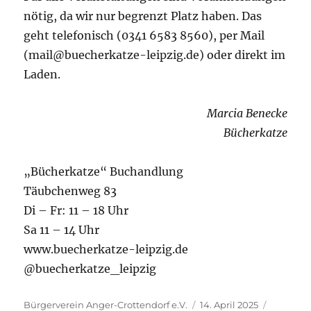
nötig, da wir nur begrenzt Platz haben. Das
geht telefonisch (0341 6583 8560), per Mail
(mail@buecherkatze-leipzig.de) oder direkt im
Laden.
Marcia Benecke
Bücherkatze
„Bücherkatze“ Buchandlung
Täubchenweg 83
Di – Fr: 11 – 18 Uhr
Sa 11 – 14 Uhr
www.buecherkatze-leipzig.de
@buecherkatze_leipzig
Autor
Veröffentlicht
Kategori
Bürgerverein Anger-Crottendorf e.V.
14. April 2025