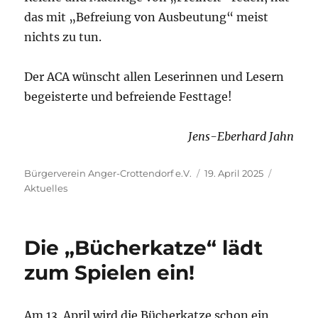
das mit „Befreiung von Ausbeutung“ meist
nichts zu tun.
Der ACA wünscht allen Leserinnen und Lesern
begeisterte und befreiende Festtage!
Jens-Eberhard Jahn
Autor
Veröffentlicht
Kategori
Bürgerverein Anger-Crottendorf e.V.
19. April 2025
am
Aktuelles
Die „Bücherkatze“ lädt
zum Spielen ein!
Am 13. April wird die Bücherkatze schon ein