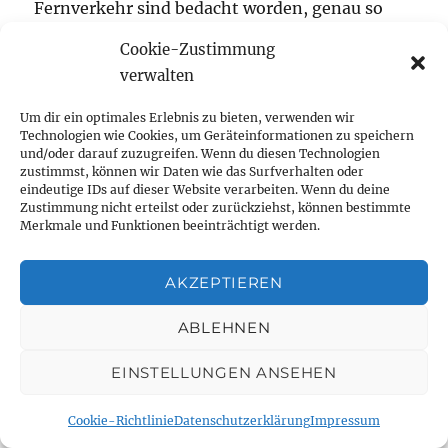
Fernverkehr sind bedacht worden, genau so
wie die Erschließung des Täubchenwegs. Dies
Cookie-Zustimmung
wird vor allem dann wichtig, wenn der
verwalten
Schulkomplex Täubchenweg/ Heinrichstraße/
Baedekerstraße mit Oberschule und
Um dir ein optimales Erlebnis zu bieten, verwenden wir
Technologien wie Cookies, um Geräteinformationen zu speichern
Gymnasium in Betrieb geht.
und/oder darauf zuzugreifen. Wenn du diesen Technologien
zustimmst, können wir Daten wie das Surfverhalten oder
eindeutige IDs auf dieser Website verarbeiten. Wenn du deine
Nicht nur Menschen mit eingeschränkter
Zustimmung nicht erteilst oder zurückziehst, können bestimmte
Merkmale und Funktionen beeinträchtigt werden.
Mobilität können so ihr Umfeld deutlich
erweitern. Die Schüler kicherten: „Naja, der
AKZEPTIEREN
Schulweg ist jetzt kürzer und wir sind schneller
in der Schule – der 125. Oberschule im
ABLEHNEN
Täubchenweg. Und auch schneller wieder weg.“
Auch kann der berühmte letzte Kilometer nach
EINSTELLUNGEN ANSEHEN
Hause mit dem Bus bequem bewältigt werden.
Cookie-Richtlinie
Datenschutzerklärung
Impressum
Trotz mancher Kritik aus der immer gleichen