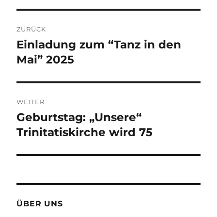
Beitragsnavigation
ZURÜCK
Einladung zum “Tanz in den
Vorheriger
Beitrag:
Mai” 2025
WEITER
Geburtstag: „Unsere“
Nächster
Beitrag:
Trinitatiskirche wird 75
ÜBER UNS