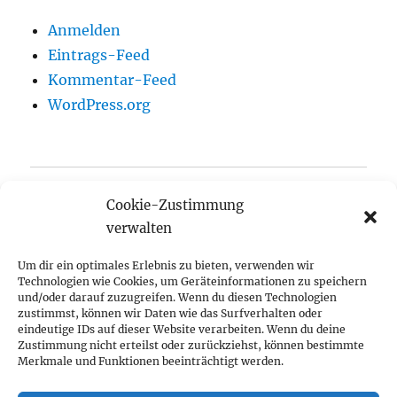
Anmelden
Eintrags-Feed
Kommentar-Feed
WordPress.org
Startseite
Cookie-Zustimmung
verwalten
Aktuelles
Um dir ein optimales Erlebnis zu bieten, verwenden wir
Anger-Crottendorfer Anzeiger
Technologien wie Cookies, um Geräteinformationen zu speichern
und/oder darauf zuzugreifen. Wenn du diesen Technologien
Unterme
zustimmst, können wir Daten wie das Surfverhalten oder
Termine
öffnen
eindeutige IDs auf dieser Website verarbeiten. Wenn du deine
Zustimmung nicht erteilst oder zurückziehst, können bestimmte
Unterme
Initiativen
Merkmale und Funktionen beeinträchtigt werden.
öffnen